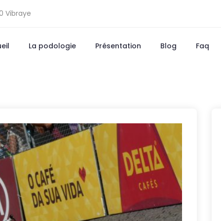
0 Vibraye
eil
La podologie
Présentation
Blog
Faq