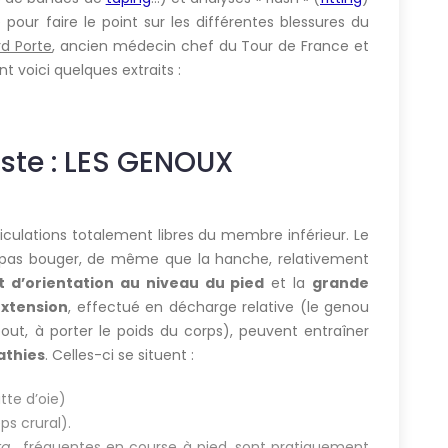
 pour faire le point sur les différentes blessures du
rd Porte
, ancien médecin chef du Tour de France et
t voici quelques extraits :
iste : LES GENOUX
ticulations totalement libres du membre inférieur. Le
t pas bouger, de même que la hanche, relativement
t d’orientation au niveau du pied
et la
grande
extension
, effectué en décharge relative (le genou
ut, à porter le poids du corps), peuvent entraîner
athies
. Celles-ci se situent :
tte d’oie)
ps crural).
ta
, fréquentes en course à pied, sont pratiquement