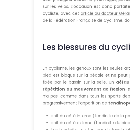
sur les vélos. L’occasion est donc parfaite
cycliste, avec cet
article du docteur Géra
de la Fédération Française de Cyclisme, don
Les blessures du cycl
En cyclisme, les genoux sont les seules ar
pied est bloqué sur la pédale et ne peu
fixée par le bassin sur la selle. Un
défau
répétition du mouvement de flexion-
n’a pas, comme dans tous les sports debo
progressivement l’apparition de
tendinop
soit du côté interne (tendinite de la pa
soit du côté externe (tendinite du bice
Les tendinites du tenseur du
fascia la