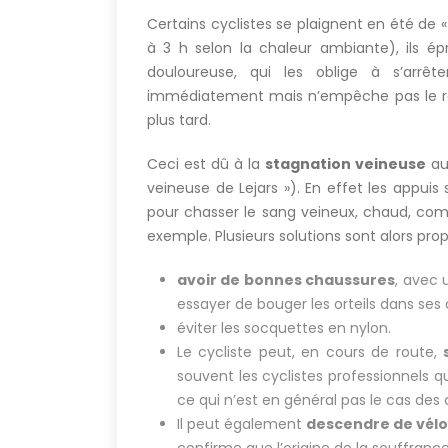
Certains cyclistes se plaignent en été de 
à 3 h selon la chaleur ambiante), ils ép
douloureuse, qui les oblige à s’arrê
immédiatement mais n’empêche pas le r
plus tard.
Ceci est dû à la
stagnation veineuse
au 
veineuse de Lejars »). En effet les appui
pour chasser le sang veineux, chaud, co
exemple. Plusieurs solutions sont alors prop
avoir de bonnes chaussures
, avec 
essayer de bouger les orteils dans ses
éviter les socquettes en nylon.
Le cycliste peut, en cours de route,
souvent les cyclistes professionnels qu
ce qui n’est en général pas le cas des cy
Il peut également
descendre de vélo 
confirme que l’origine de la souffranc