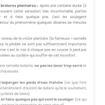
«
brûlures plantaires
». Après une certaine durée (2
rouvent cette sensation très inconfortable, parfois
ter et à faire quelque pas. Ceci les soulagent
etour du phénomène quelques dizaines de minutes
niveau de la voûte plantaire (la fameuse « semelle
s sur la pédale ne sont pas suffisamment importants
mme c’est le cas à chaque pas en course à pied par
osées au cycliste qui souffre de cet inconfort :
une semelle isolante,
ne pas les lacer trop serré
et
 chaussures.
s’asperger les pieds d’eau fraîche
(ce que font
i bénéficient d’autant de bidons qu’ils le souhaitent,
clistes de loisirs).
et faire quelque pas qui vont le soulager
(ce qui
e est bien la stagnation de sang chaud).