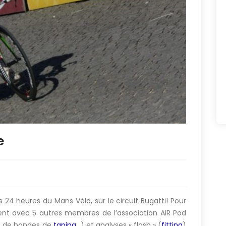
e
24 heures du Mans Vélo, sur le circuit Bugatti! Pour
ent avec 5 autres membres de l’association AIR Pod
es de bandes de
taping
…) et analyses « flash » (
fitting
)